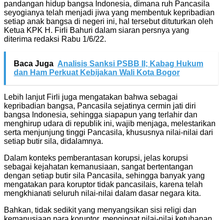
pandangan hidup bangsa Indonesia, dimana ruh Pancasila
seyogianya telah menjadi jiwa yang membentuk kepribadian
setiap anak bangsa di negeri ini, hal tersebut dituturkan oleh
Ketua KPK H. Firli Bahuri dalam siaran persnya yang
diterima redaksi Rabu 1/6/22.
Baca Juga
Analisis Sanksi PSBB II; Kabag Hukum
dan Ham Perkuat Kebijakan Wali Kota Bogor
Lebih lanjut Firli juga mengatakan bahwa sebagai
kepribadian bangsa, Pancasila sejatinya cermin jati diri
bangsa Indonesia, sehingga siapapun yang terlahir dan
menghirup udara di republik ini, wajib menjaga, melestarikan
serta menjunjung tinggi Pancasila, khususnya nilai-nilai dari
setiap butir sila, didalamnya.
Dalam konteks pemberantasan korupsi, jelas korupsi
sebagai kejahatan kemanusiaan, sangat bertentangan
dengan setiap butir sila Pancasila, sehingga banyak yang
mengatakan para koruptor tidak pancasilais, karena telah
mengkhianati seluruh nilai-nilai dalam dasar negara kita.
Bahkan, tidak sedikit yang menyangsikan sisi religi dan
kemanusiaan para koruptor, mengingat nilai-nilai ketuhanan