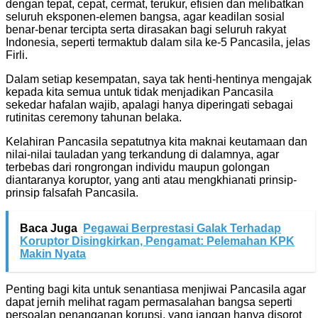
dengan tepat, cepat, cermat, terukur, efisien dan melibatkan
seluruh eksponen-elemen bangsa, agar keadilan sosial
benar-benar tercipta serta dirasakan bagi seluruh rakyat
Indonesia, seperti termaktub dalam sila ke-5 Pancasila, jelas
Firli.
Dalam setiap kesempatan, saya tak henti-hentinya mengajak
kepada kita semua untuk tidak menjadikan Pancasila
sekedar hafalan wajib, apalagi hanya diperingati sebagai
rutinitas ceremony tahunan belaka.
Kelahiran Pancasila sepatutnya kita maknai keutamaan dan
nilai-nilai tauladan yang terkandung di dalamnya, agar
terbebas dari rongrongan individu maupun golongan
diantaranya koruptor, yang anti atau mengkhianati prinsip-
prinsip falsafah Pancasila.
Baca Juga
Pegawai Berprestasi Galak Terhadap
Koruptor Disingkirkan, Pengamat: Pelemahan KPK
Makin Nyata
Penting bagi kita untuk senantiasa menjiwai Pancasila agar
dapat jernih melihat ragam permasalahan bangsa seperti
persoalan penanganan korupsi, yang jangan hanya disorot