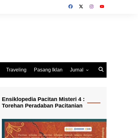
Traveling
Pasang Iklan
Jurnal
Jurnal Socio Cultura
Indonesia
Ensiklopedia Pacitan Misteri 4 :
Torehan Peradaban Pacitanian